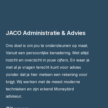
tegen het licht te houden of door KPI’s te
formuleren en te meten. Maar ook door
overzichtelijke financiële doorrekeningen uit te
werken zodat je belangrijke keuzes weloverwogen
kunt maken.
JACO Administratie & Advies
Ons doel is om jou te ondersteunen op maat.
Vanuit een persoonlijke benadering. Met altijd
inzicht en overzicht in jouw cijfers. En waar je
met al je vragen terecht kunt voor advies
zonder dat je hier meteen een rekening voor
krijgt. Wij werken met de meest moderne
technieken en zijn erkend Moneybird
adviseur.