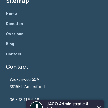
Sitemap
Vrijblijvend
kennismaken?
Home
Diensten
Neem contact met ons op
Over ons
Blog
Contact
Contact
Wiekenweg 50A
3815KL Amersfoort
06 - 13 11 54 48